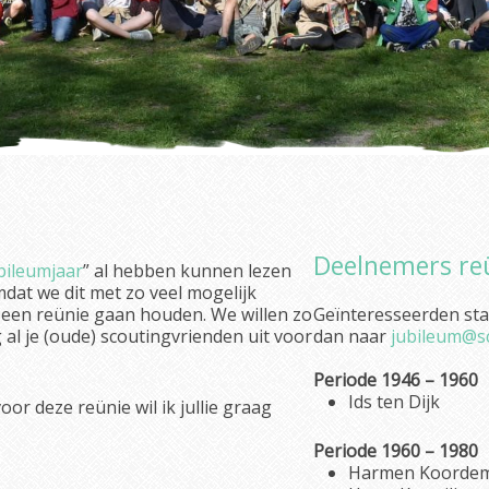
Deelnemers re
bileumjaar
” al hebben kunnen lezen
dat we dit met zo veel mogelijk
 een reünie gaan houden. We willen zo
Geïnteresseerden staa
al je (oude) scoutingvrienden uit voor
dan naar
jubileum@sc
Periode 1946 – 1960
Ids ten Dijk
r deze reünie wil ik jullie graag
Periode 1960 – 1980
Harmen Koorde