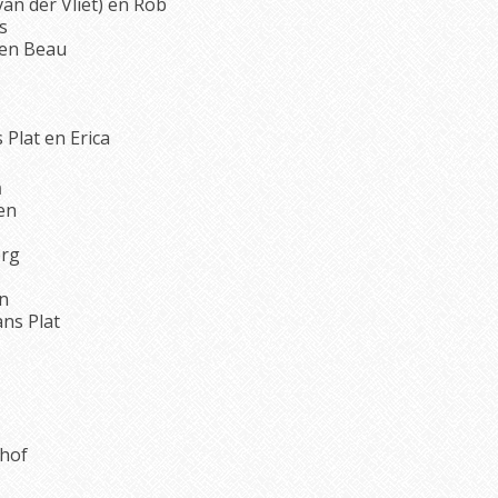
van der Vliet) en Rob
s
 en Beau
Plat en Erica
n
en
erg
n
ns Plat
lhof