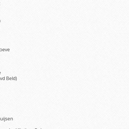
t
)
Hoeve
e
 vd Beld)
uijsen