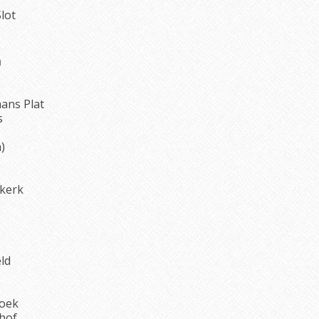
lot
n
ans Plat
s
)
kerk
eld
oek
hof