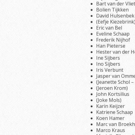
Bart van der Vlie
Bolien Tijkken
David Hulsenbek
(Eefje Kiezebrink
Eric van Bel
Eveline Schaap
Frederik Nijhof
Han Pieterse
Hester van der 
Ine Sijbers
Ino Sijbers
Iris Verbunt
Jasper van Omm
(Jeanette Schol –
(Jeroen Krom)
John Kortsilius
(Joke Mols)
Karin Keijzer
Katriene Schaap
Koen Hamer
Marc van Broekh
Marco Kraus