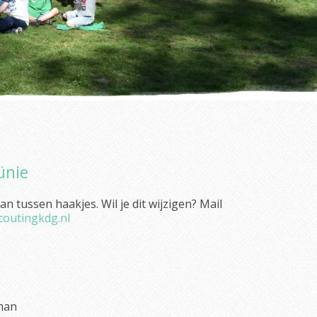
ünie
n tussen haakjes. Wil je dit wijzigen? Mail
outingkdg.nl
man