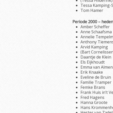
(Tessa Hilderink)
Tessa Kamping-S
Tom Hamer
Periode 2000 – hede
Amber Scheffer
Anne Schaafsma
Annelie Tempelm
Anthony Tiemen
Arvid Kamping
(Bart Cornelissen
Daantje de Klein
Els Eijkhoudt
Emma van Almen
Erik Knaake
Eveline de Bruin
Familie Tramper
Femke Brans
Frank Huis in’t V
Fred Hagens
Hanna Groote
Hans Krommenh
Hester van Zadel