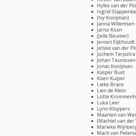
Hylke van der Pl
Ingrid Stappenbe
(Ivy Kooijman)
Janna Willemsen
Jarno Kluin
(Jelle Beumer)
Jeroen Eijkhoudt
Jetske van der P
Jochem Terpstra
Johan Teunissen
Jonas Kooijman
Kasper Bust
Koen Kuiper
Lieke Brans
Lien de Klein
Lotte Krommenh
Luka Leer
Lynn Kloppers
Maarten van We
(Machiel van der 
Marieke Wijnber
Marit van Peters