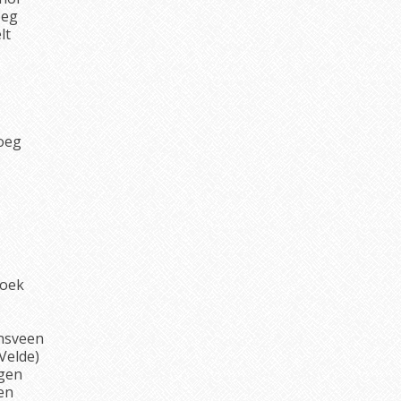
oeg
lt
loeg
oek
nsveen
Velde)
gen
en