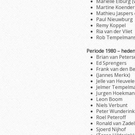
Marielle Elburg (
Martine Koender
Mathieu Jaspers
Paul Nieuwburg
Remy Koppel
Ria van der Vliet
Rob Tempelmans 
Periode 1980 – hede
Brian van Peters
Ed Sprengers
Frank van den B
(Jannes Merkx)
Jelle van Heuvele
Jelmer Tempelma
Jurgen Hoekman
Leon Boom
Niels Verbunt
Peter Wunderink
Roel Peteroff
Ronald van Zade
Sjoerd Nijhof