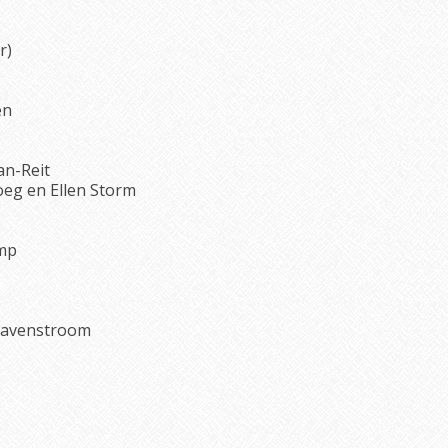
r)
en
an-Reit
oeg en Ellen Storm
mp
Havenstroom