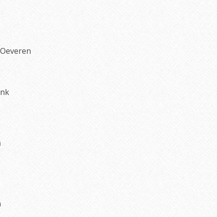
 Oeveren
ink
n
n