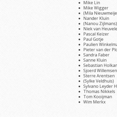
Mike Lin
Mike Wigger
(Mila Nieuwmeije
Nander Kluin
(Nanou Zijlmans)
Niek van Heuvel
Pascal Keizer
Paul Gotje
Paulien Winkelm
Pieter van der Pl
Sandra Faber
Sanne Kluin
Sebastian Holka
Sjoerd Willemsen
Sterre Arentsen
(Sylke Veldhuis)
Sylvano Leyder 
Thomas Nikkels
Tom Kooijman
Wim Merkx