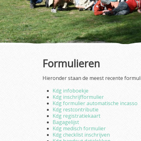
Formulieren
Hieronder staan de meest recente formuli
Kdg infoboekje
Kdg inschrijfformulier
Kdg formulier automatische incasso
Kdg restcontributie
Kdg registratiekaart
Bagagelijst
Kdg medisch formulier
Kdg checklist inschrijven