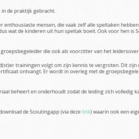
in de praktijk gebracht.
er enthousiaste mensen, die vaak zelf alle speltaken hebbe
 dus wat de kinderen uit hun speltak boeit. Ook voor hen is S
roepsbegeleider die ook als voorzitter van het leidersover
d(st)er trainingen volgt om zijn kennis te vergroten. Dit zi
certificaat ontvangt. Er wordt in overleg met de groepsbege
riaal beheert en onderhoudt zodat de leiding zich volledig
 download de Scoutingapp (via deze
link
) waarin ook een eig