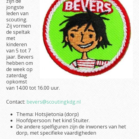
zijn de
jongste
leden van
scouting.
Zij vormen
de speltak
met
kinderen
van 5 tot 7
jaar. Bevers
hebben om
de week op
zaterdag
opkomst
van 14.00 tot 16.00 uur.
Contact:
bevers@scoutingkdg.nl
Thema: Hotsjietonia (dorp)
Hoofdpersoon: het kind Stuiter.
De andere spelfiguren zijn de inwoners van het
dorp, met specifieke vaardigheden