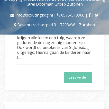
Karel Doorman Groep Zutphen.
Sint Jorisdag
Gepubliceerd op: 10 april 2019
info@scoutingkdg.nl
|
0575-518960
|
|
Op zaterdag 20 april vieren we het begin
van een nieuw scoutingjaar, dan is het
Deventerachterpad 3 | 7203AW | Zutphen
St. Jorisdag. Deze dag beginnen we ’s
ochtends met openen bij de vlag. Hierbij
krijgen alle leden een tulp, waarop ze
gedurende de dag zuinig moeten zijn.
Ook wordt de betekenis van St Jorisdag
uitgelegd. Hierna gaan de kinderen naar
[…]
Lees verder