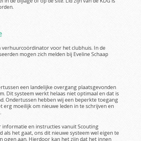
l in de bijlage of op de site. Lid zijn van de KDG is
orden.
e
 verhuurcoördinator voor het clubhuis. In de
esseerden mogen zich melden bij Eveline Schaap
ertussen een landelijke overgang plaatsgevonden
. Dit systeem werkt helaas niet optimaal en dat is
end. Ondertussen hebben wij een beperkte toegang
t erg moeilijk om nieuwe leden in te schrijven en
.
nformatie en instructies vanuit Scouting
 als het gaat, ons dit nieuwe systeem wel eigen te
n ogen aan. Hierdoor kan het zijn dat het innen