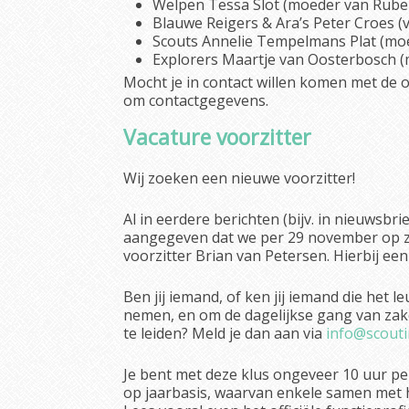
Welpen Tessa Slot (moeder van Rube
Blauwe Reigers & Ara’s Peter Croes (
Scouts Annelie Tempelmans Plat (mo
Explorers Maartje van Oosterbosch 
Mocht je in contact willen komen met de 
om contactgegevens.
Vacature voorzitter
Wij zoeken een nieuwe voorzitter!
Al in eerdere berichten (bijv. in nieuwsbr
aangegeven dat we per 29 november op zo
voorzitter Brian van Petersen. Hierbij een
Ben jij iemand, of ken jij iemand die het l
nemen, en om de dagelijkse gang van za
te leiden? Meld je dan aan via
info@scouti
Je bent met deze klus ongeveer 10 uur pe
op jaarbasis, waarvan enkele samen met h