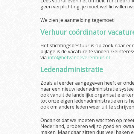
Lees vooral even het officiële functieprofie
geen verplichting, je moet wel lid willen w
We zien je aanmelding tegemoet!
Verhuur coördinator vacatur
Het stichtingsbestuur is op zoek naar een
bijlage is de vacature te vinden. Geïnter
via
info@hetvanoeverenhuis.nl
Ledenadministratie
Zoals al eerder aangegeven heeft er ond
naar een nieuw ledenadministratie systeem
ook vanuit de landelijke organisatie erk
tot onze eigen ledenadministratie en is he
ook om andere leden weer uit te schrijven
Ondanks dat we moeten wachten op meer i
Nederland, proberen wij zo goed en kwaad
maken. Maar daar zitten dus veel haken e