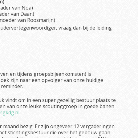
n)
vader van Noa)
eder van Daan)
(moeder van Roosmarijn)
oudervertegenwoordiger, vraag dan bij de leiding
ieven en tijdens groepsbijeenkomsten) is
ek zijn naar een opvolger van onze huidige
 reminder.
euk vindt om in een super gezellig bestuur plaats te
ken van onze leuke scoutinggroep in goede banen
ngkdg.nl
.
r maand bezig. Er zijn ongeveer 12 vergaderingen
et stichtingsbestuur die over het gebouw gaan.