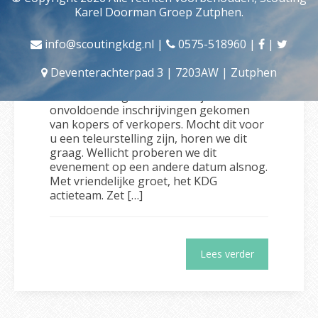
Karel Doorman Groep Zutphen.
Update: Tentenfestijn
Gepubliceerd op: 20 januari 2026
info@scoutingkdg.nl
|
0575-518960
|
|
Beste lezer,Ondanks alle
voorbereidingen hebben we moeten
Deventerachterpad 3 | 7203AW | Zutphen
besluiten om het KDG Tentenfestijn niet
door te laten gaan. Helaas zijn er
onvoldoende inschrijvingen gekomen
van kopers of verkopers. Mocht dit voor
u een teleurstelling zijn, horen we dit
graag. Wellicht proberen we dit
evenement op een andere datum alsnog.
Met vriendelijke groet, het KDG
actieteam. Zet […]
Lees verder